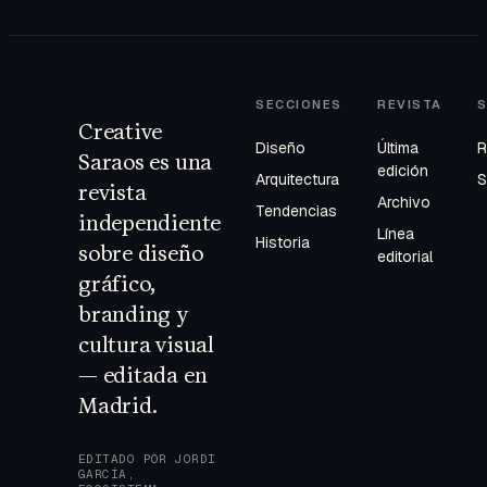
SECCIONES
REVISTA
S
Creative
Diseño
Última
R
Saraos es una
edición
Arquitectura
S
revista
Archivo
Tendencias
independiente
Línea
Historia
sobre diseño
editorial
gráfico,
branding y
cultura visual
— editada en
Madrid.
EDITADO POR JORDI
GARCÍA,